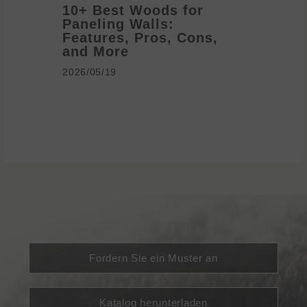
10+ Best Woods for
20+ T
Paneling Walls:
Decora
Features, Pros, Cons,
Ideas 
and More
2026/05/1
2026/05/19
Fordern Sie ein Muster an
Katalog herunterladen