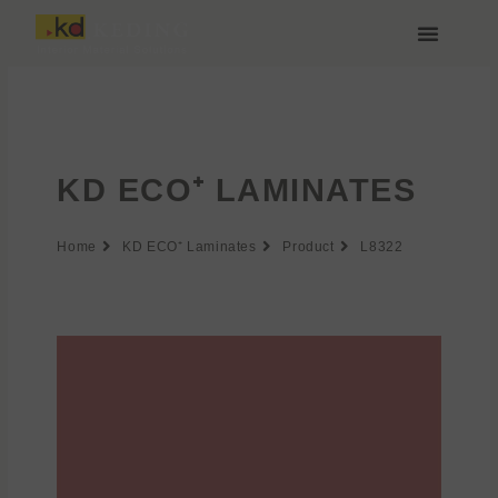
Zum
Inhalt
springen
Über Keding
KD ECO⁺ LAMINATES
Home
KD ECO⁺ Laminates
Product
L8322