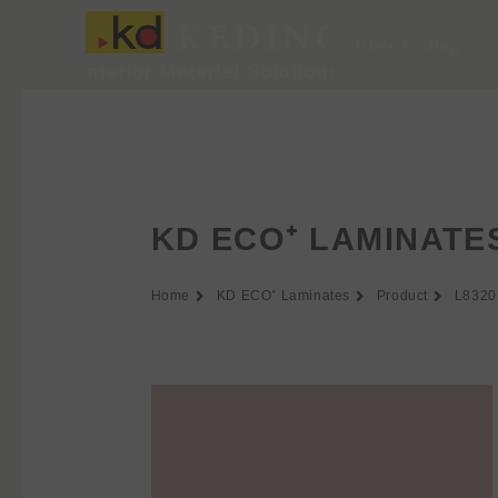
Zum
Inhalt
Über Keding
springen
KD ECO⁺ LAMINATE
Home
KD ECO⁺ Laminates
Product
L8320