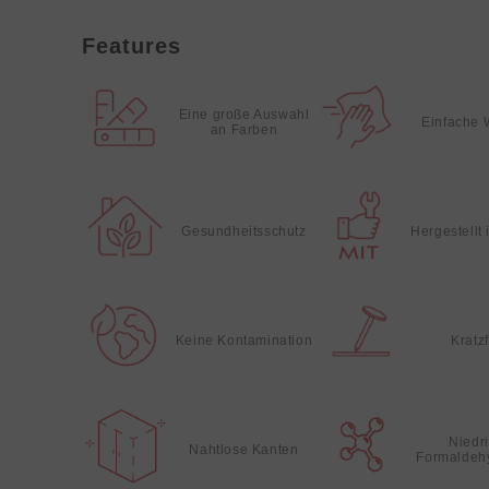
Features
Eine große Auswahl
Einfache 
an Farben
Gesundheitsschutz
Hergestellt
Keine Kontamination
Kratz
Niedr
Nahtlose Kanten
Formaldeh