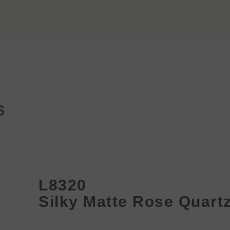
Produkt
Projekt
Nachrichten
Medien&Downlo
S
L8320
Silky Matte Rose Quart