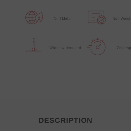
Null Melamin
Null Weic
Wärmewiderstand
Zeiters
DESCRIPTION