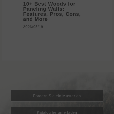
10+ Best Woods for
20+ T
Paneling Walls:
Decora
Features, Pros, Cons,
Ideas 
and More
2026/05/1
2026/05/19
Fordern Sie ein Muster an
Katalog herunterladen