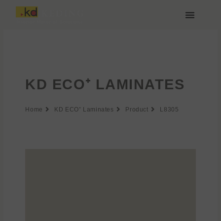
Zum
Inhalt
springen
Über Keding
KD ECO⁺ LAMINATES
Home
KD ECO⁺ Laminates
Product
L8305