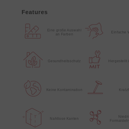
Features
Eine große Auswahl
Einfache 
an Farben
Gesundheitsschutz
Hergestellt
Keine Kontamination
Kratz
Niedr
Nahtlose Kanten
Formaldeh