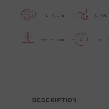
Null Melamin
Null Weic
Wärmewiderstand
Zeiters
DESCRIPTION