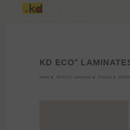
Zum
Inhalt
Über Keding
springen
KD ECO⁺ LAMINATE
Home
KD ECO⁺ Laminates
Product
L8303