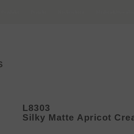
Produkt
Projekt
Nachrichten
Medien&Downlo
S
L8303
Silky Matte Apricot Cr