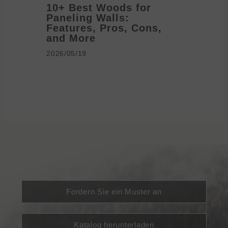
10+ Best Woods for
20+ T
Paneling Walls:
Decora
Features, Pros, Cons,
Ideas 
and More
2026/05/1
2026/05/19
Fordern Sie ein Muster an
Katalog herunterladen