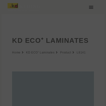
Zum
Inhalt
springen
Über Keding
KD ECO⁺ LAMINATES
Home
KD ECO⁺ Laminates
Product
L8141