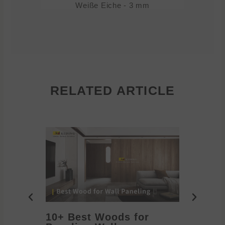
Weiße Eiche - 3 mm
RELATED ARTICLE
10+ Best Woods for
20+ T