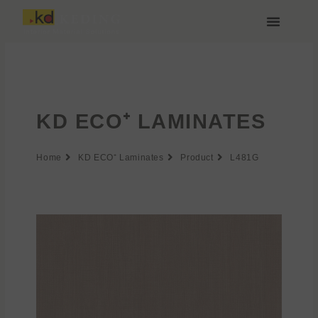
Zum
Inhalt
springen
Über Keding
KD ECO⁺ LAMINATES
Home
KD ECO⁺ Laminates
Product
L481G