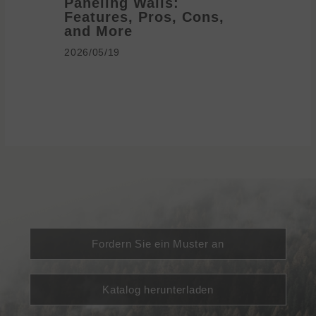
Paneling Walls:
Decora
Features, Pros, Cons,
Ideas 
and More
2026/05/1
2026/05/19
Fordern Sie ein Muster an
Katalog herunterladen