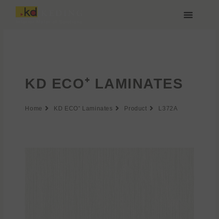
Zum
Inhalt
springen
Über Keding
KD ECO⁺ LAMINATES
Home
KD ECO⁺ Laminates
Product
L372A