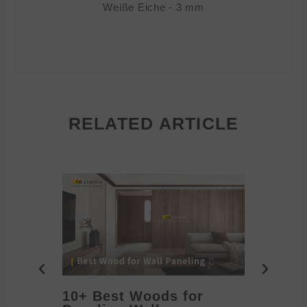
Weiße Eiche - 3 mm
RELATED ARTICLE
10+ Best Woods for
20+ T