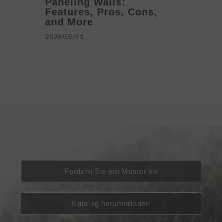
Paneling Walls:
Decora
Features, Pros, Cons,
Ideas 
and More
2026/05/1
2026/05/19
Fordern Sie ein Muster an
Katalog herunterladen