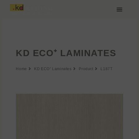
Zum
Inhalt
springen
Über Keding
KD ECO⁺ LAMINATES
Home
KD ECO⁺ Laminates
Product
L187T