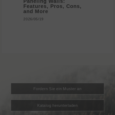
Paneling Walls:
Decora
Features, Pros, Cons,
Ideas 
and More
2026/05/1
2026/05/19
Fordern Sie ein Muster an
Katalog herunterladen