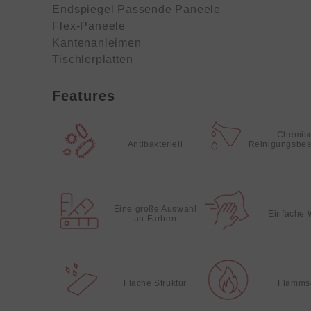
Endspiegel Passende Paneele
Flex-Paneele
Kantenanleimen
Tischlerplatten
Features
Chemis
Antibakteriell
Reinigungsbes
Eine große Auswahl
Einfache 
an Farben
Flache Struktur
Flamms