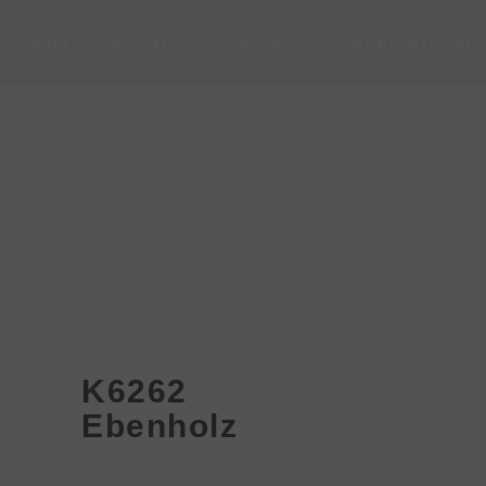
Produkt
Projekt
Nachrichten
Medien&Downlo
K6262
Ebenholz