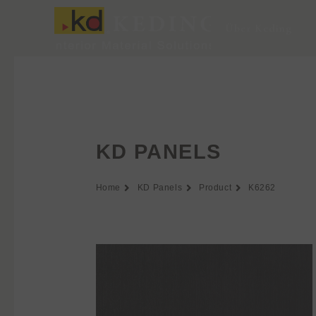
Zum
Inhalt
Über Keding
springen
KD PANELS
Home
KD Panels
Product
K6262