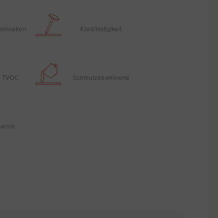
amination
Kratzfestigkeit
r TVOC
Schmutzabweisend
parnis