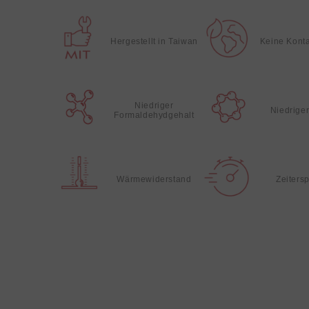
Hergestellt in Taiwan
Keine Kont
Niedriger
Niedrige
Formaldehydgehalt
Wärmewiderstand
Zeiters