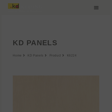
Zum
Inhalt
springen
Über Keding
KD PANELS
Home
KD Panels
Product
K6224