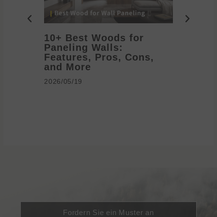
10+ Best Woods for
20+ T
Paneling Walls:
Decora
Features, Pros, Cons,
Ideas 
and More
2026/05/1
2026/05/19
Fordern Sie ein Muster an