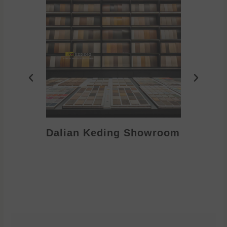
Dalian Keding Showroom
Eden S