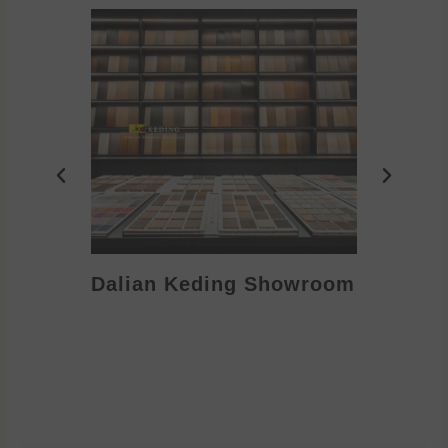
Dalian Keding Showroom
Eden S