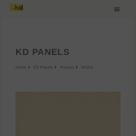
Zum
Inhalt
springen
Über Keding
KD PANELS
Home
KD Panels
Product
K6204