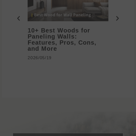
10+ Best Woods for
20+ T
Paneling Walls:
Decora
Features, Pros, Cons,
Ideas 
and More
2026/05/1
2026/05/19