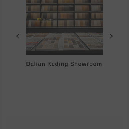
Dalian Keding Showroom
Eden S