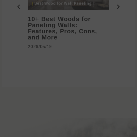
10+ Best Woods for
20+ T
Paneling Walls:
Decora
Features, Pros, Cons,
Ideas 
and More
2026/05/1
2026/05/19