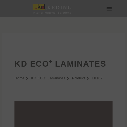
Skip
to
content
Về Keding
Sản phẩm
Dự án
Tin tức
Phương tiện & Tải xuống
Tham gia
KD ECO⁺ LAMINATES
Home
KD ECO⁺ Laminates
Product
L8182