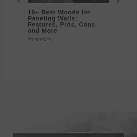
10+ Best Woods for
20+ T
Paneling Walls:
Decora
Features, Pros, Cons,
Ideas 
and More
2026/05/1
2026/05/19