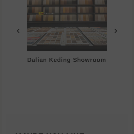
Dalian Keding Showroom
Eden S