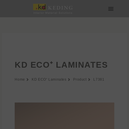
Skip
to
content
Về Keding
Sản phẩm
Dự án
Tin tức
Phương tiện & Tải xuống
Tham gia
KD ECO⁺ LAMINATES
Home
KD ECO⁺ Laminates
Product
L7381