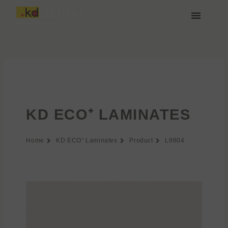
Vai
al
contenuto
Chi siamo
Media e Download
Unisciti a noi
KD ECO⁺ LAMINATES
Home
KD ECO⁺ Laminates
Product
L9604