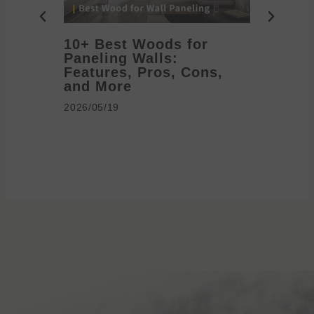
10+ Best Woods for
20+ T
Paneling Walls:
Decora
Features, Pros, Cons,
Ideas 
and More
2026/05/1
2026/05/19