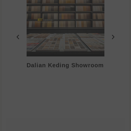
Dalian Keding Showroom
Eden S