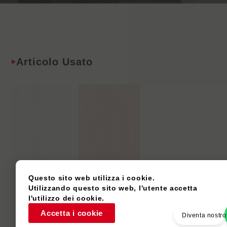
Articolo Usato
P160F
P197C
Questo sito web utilizza i cookie.
Eucalipto
Cenere
Utilizzando questo sito web, l'utente accetta
l'utilizzo dei cookie.
Accetta i cookie
Diventa nostro