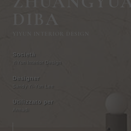
ZHUANGYU
DIBA
YIYUN INTERIOR DESIGN
Società
YiYun Interior Design
Designer
Sandy Yi-Yun Lee
Utilizzato per
Armadi