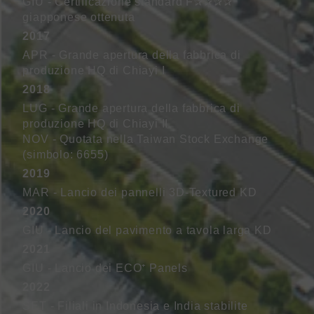
GIU - Certificazione standard F✰✰✰✰
giapponese ottenuta
2017
APR - Grande apertura della fabbrica di
produzione HQ di Chiayi I
2018
LUG - Grande apertura della fabbrica di
produzione HQ di Chiayi II
NOV - Quotata nella Taiwan Stock Exchange
(simbolo: 6655)
2019
MAR - Lancio dei pannelli 3D-Textured KD
2020
GIU - Lancio del pavimento a tavola larga KD
2021
GIU - Lancio dei ECO⁺ Panels
2022
SET - Filiali in Indonesia e India stabilite