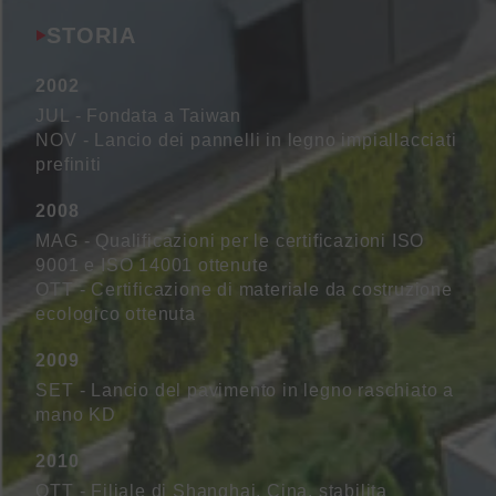
STORIA
2002
JUL - Fondata a Taiwan
NOV - Lancio dei pannelli in legno impiallacciati
prefiniti
2008
MAG - Qualificazioni per le certificazioni ISO
9001 e ISO 14001 ottenute
OTT - Certificazione di materiale da costruzione
ecologico ottenuta
2009
SET - Lancio del pavimento in legno raschiato a
mano KD
2010
OTT - Filiale di Shanghai, Cina, stabilita