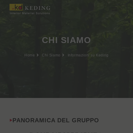
Vai
al
contenuto
Chi siamo
Media e Download
Unisciti a noi
CHI SIAMO
Home
Chi Siamo
Informazioni su Keding
PANORAMICA DEL GRUPPO