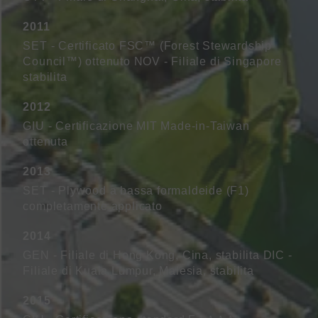
2011
SET - Certificato FSC™ (Forest Stewardship
Council™) ottenuto NOV - Filiale di Singapore
stabilita
2012
GIU - Certificazione MIT Made-in-Taiwan
ottenuta
2013
SET - Plywood a bassa formaldeide (F1)
completamente applicato
2014
GEN - Filiale di Hong Kong, Cina, stabilita DIC -
Filiale di Kuala Lumpur, Malesia, stabilita
2015