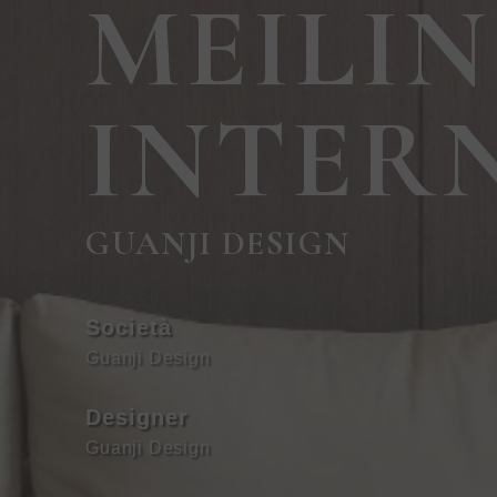
MEILI
INTER
GUANJI DESIGN
Società
Guanji Design
Designer
Guanji Design