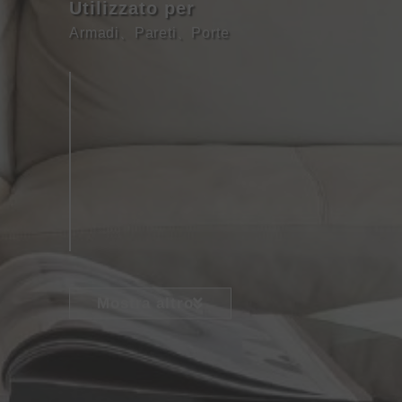
Utilizzato per
Armadi
、
Pareti
、
Porte
Mostra altro