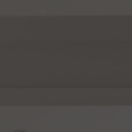
Unisciti a noi
Language