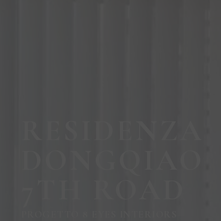
RESIDENZA
DONGQIAO
7TH ROAD
PROGETTO 8 EYES INTERIORS