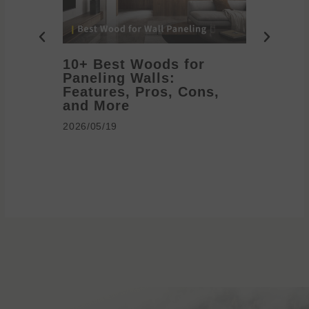
10+ Best Woods for
20+ T
Paneling Walls:
Decora
Features, Pros, Cons,
Ideas 
and More
2026/05/1
2026/05/19