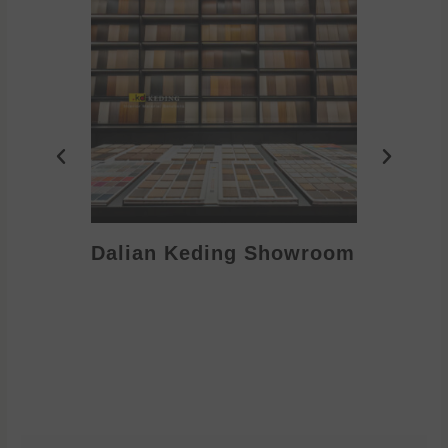
Dalian Keding Showroom
Eden S