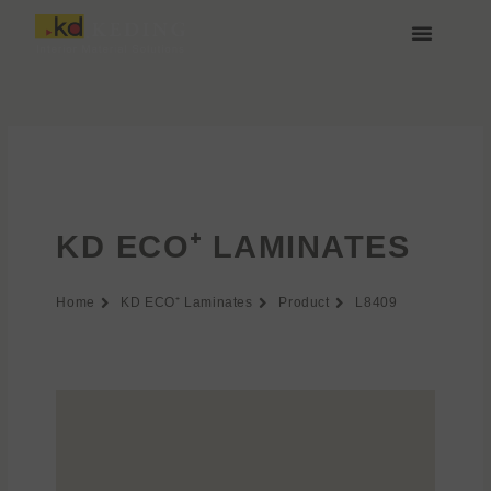
Vai
al
contenuto
Chi siamo
Media e Download
Unisciti a noi
KD ECO⁺ LAMINATES
Home
KD ECO⁺ Laminates
Product
L8409