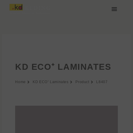
Vai
al
contenuto
Chi siamo
Media e Download
Unisciti a noi
KD ECO⁺ LAMINATES
Home
KD ECO⁺ Laminates
Product
L8407