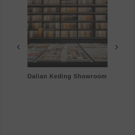
Dalian Keding Showroom
Eden S