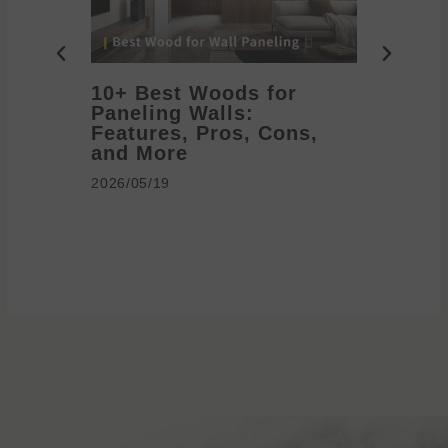
10+ Best Woods for
20+ T
Paneling Walls:
Decora
Features, Pros, Cons,
Ideas 
and More
2026/05/1
2026/05/19