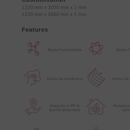
1220 mm x 3050 mm x 1 mm
1220 mm x 3660 mm x 1 mm
Features
Bassa Formaldeide
Basso 
Facile da mantenere
Facile da
Materiali in PP di
Protezion
qualità alimentare
salu