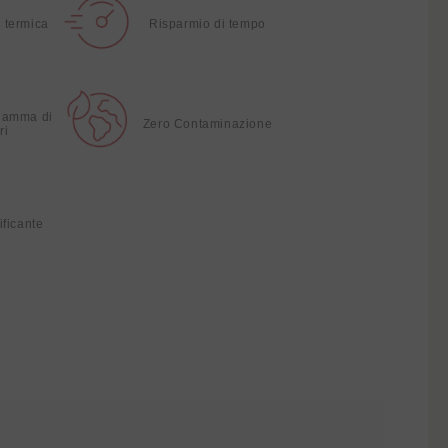
 termica
Risparmio di tempo
gamma di
Zero Contaminazione
ri
ificante