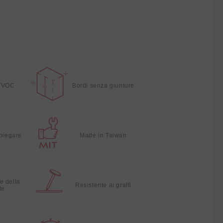
TVOC
Bordi senza giunture
 piegare
Made in Taiwan
e della
Resistente ai graffi
te