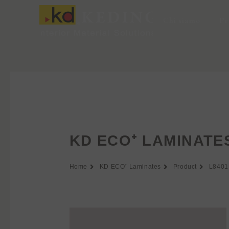
Vai
al
Chi siamo
Pr
contenuto
KD ECO⁺ LAMINATE
Home
KD ECO⁺ Laminates
Product
L8401