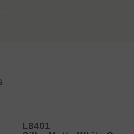
odotto
Progetto
Notizie
Media e Download
S
L8401