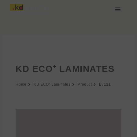
Vai
al
contenuto
Chi siamo
Media e Download
Unisciti a noi
KD ECO⁺ LAMINATES
Home
KD ECO⁺ Laminates
Product
L8121