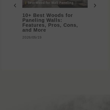
10+ Best Woods for
20+ T
Paneling Walls:
Decora
Features, Pros, Cons,
Ideas 
and More
2026/05/1
2026/05/19