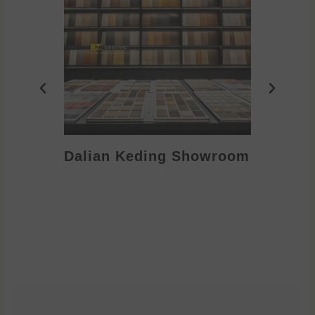
Dalian Keding Showroom
Eden S