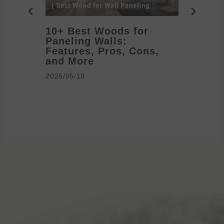
10+ Best Woods for
20+ T
Paneling Walls:
Decora
Features, Pros, Cons,
Ideas 
and More
2026/05/1
2026/05/19