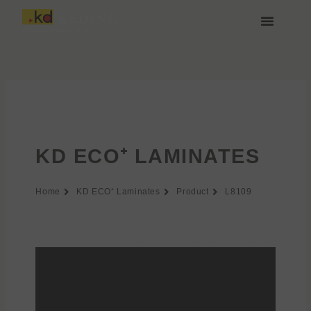
Vai
al
contenuto
Chi siamo
Media e Download
Unisciti a noi
KD ECO⁺ LAMINATES
Home
KD ECO⁺ Laminates
Product
L8109