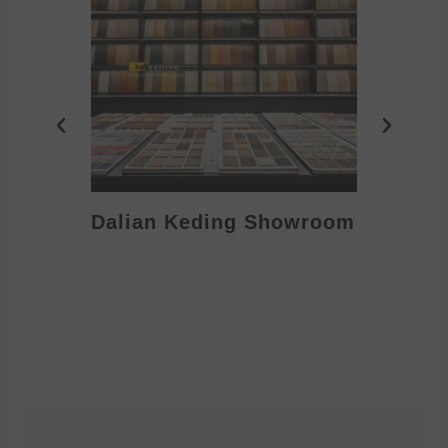
Dalian Keding Showroom
Eden S