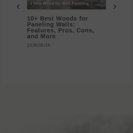
10+ Best Woods for
20+ T
Paneling Walls:
Decora
Features, Pros, Cons,
Ideas 
and More
2026/05/1
2026/05/19