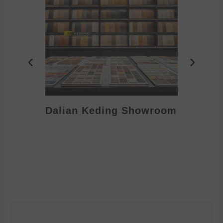
Dalian Keding Showroom
Eden S