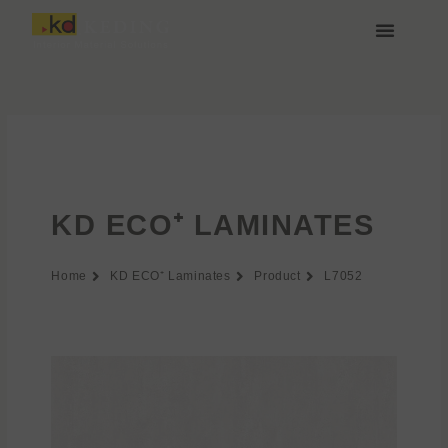
Vai
al
contenuto
Chi siamo
Media e Download
Unisciti a noi
KD ECO⁺ LAMINATES
Home
KD ECO⁺ Laminates
Product
L7052