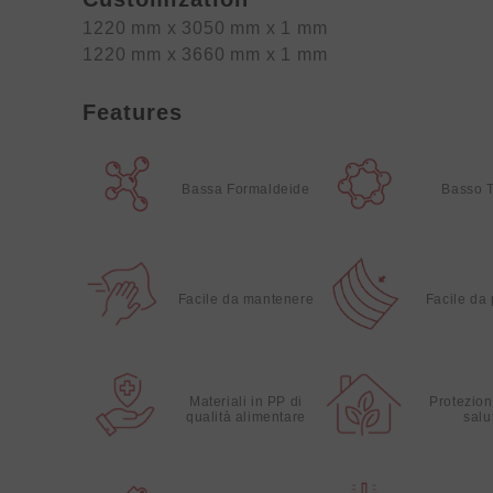
1220 mm x 3050 mm x 1 mm
1220 mm x 3660 mm x 1 mm
Features
Bassa Formaldeide
Basso 
Facile da mantenere
Facile da
Materiali in PP di
Protezion
qualità alimentare
salu