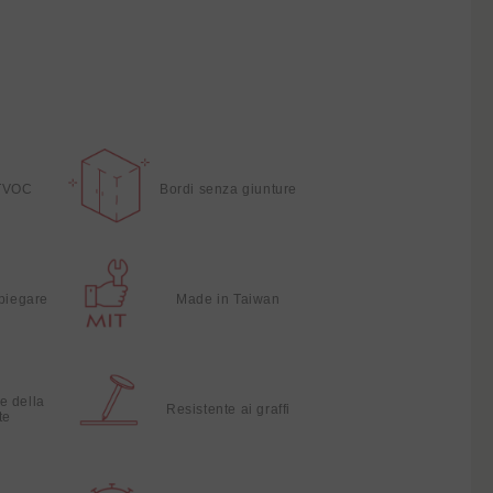
TVOC
Bordi senza giunture
 piegare
Made in Taiwan
e della
Resistente ai graffi
te