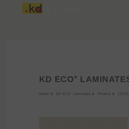
Vai
al
Chi siamo
Pr
contenuto
KD ECO⁺ LAMINATE
Home
KD ECO⁺ Laminates
Product
L331A