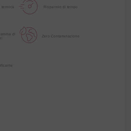
 termica
Risparmio di tempo
gamma di
Zero Contaminazione
ri
ificante