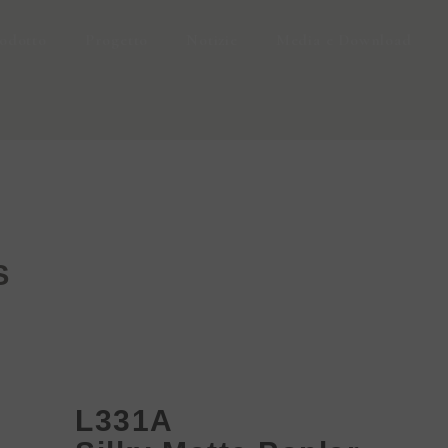
odotto
Progetto
Notizie
Media e Download
S
L331A