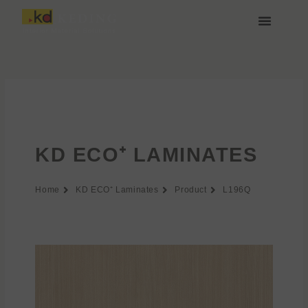
Vai
al
contenuto
Chi siamo
Media e Download
Unisciti a noi
KD ECO⁺ LAMINATES
Home
KD ECO⁺ Laminates
Product
L196Q