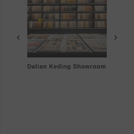
Dalian Keding Showroom
Eden S