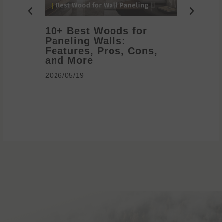
10+ Best Woods for
20+ T
Paneling Walls:
Decora
Features, Pros, Cons,
Ideas 
and More
2026/05/1
2026/05/19