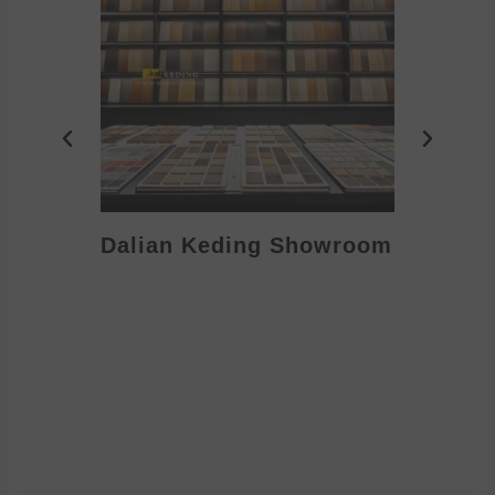
Dalian Keding Showroom
Eden S