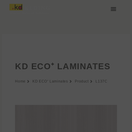
Vai
al
contenuto
Chi siamo
Media e Download
Unisciti a noi
KD ECO⁺ LAMINATES
Home
KD ECO⁺ Laminates
Product
L137C