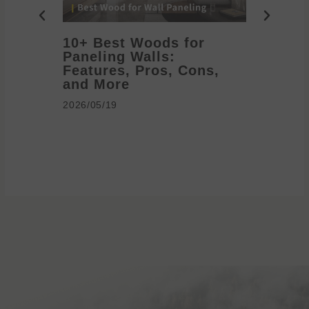
10+ Best Woods for
20+ T
Paneling Walls:
Decora
Features, Pros, Cons,
Ideas 
and More
2026/05/1
2026/05/19