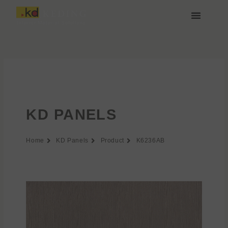
Vai
al
contenuto
Chi siamo
Media e Download
Unisciti a noi
KD PANELS
Home
KD Panels
Product
K6236AB