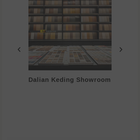
Dalian Keding Showroom
Eden S