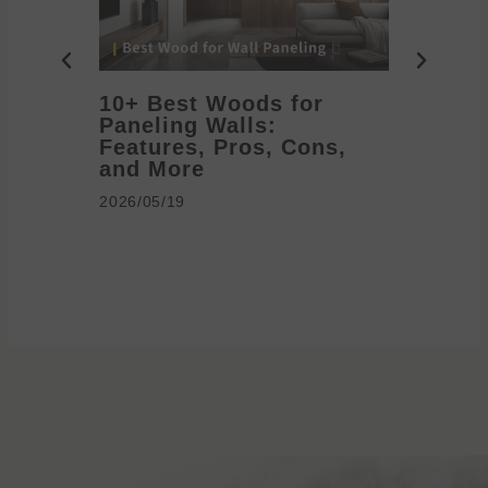
10+ Best Woods for
20+ T
Paneling Walls:
Decora
Features, Pros, Cons,
Ideas 
and More
2026/05/1
2026/05/19