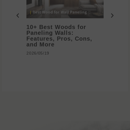
10+ Best Woods for
20+ T
Paneling Walls:
Decora
Features, Pros, Cons,
Ideas 
and More
2026/05/1
2026/05/19