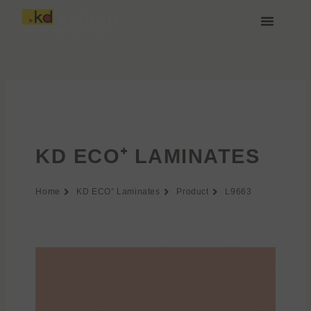
Przejdź
do
treści
O nas
Media i Pobieranie
Dołącz do nas
KD ECO⁺ LAMINATES
Home
KD ECO⁺ Laminates
Product
L9663