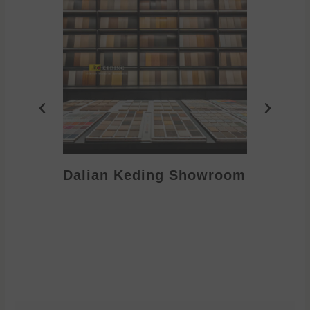
Dalian Keding Showroom
Eden S