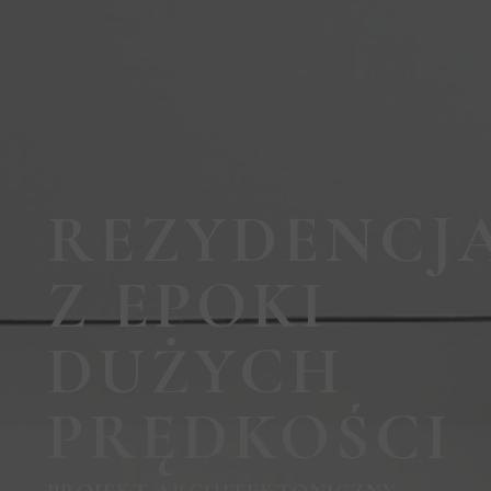
REZYDENCJ
Z EPOKI
DUŻYCH
PRĘDKOŚCI