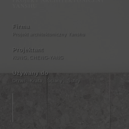
PROJEKT ARCHITEKTONICZNY
YANSHU
Firma
Projekt architektoniczny Yanshu
Projektant
KUNG, CHENG-YANG
Używany do
Drzwi
、
Krata
、
Ściany
、
Sufity