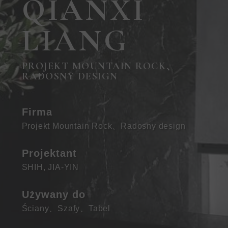
QIANXI
LIANG
PROJEKT MOUNTAIN ROCK、
RADOSNY DESIGN
Firma
Projekt Mountain Rock、Radosny design
Projektant
SHIH, JIA-YIN
Używany do
Ściany
、
Szafy
、
Tabel