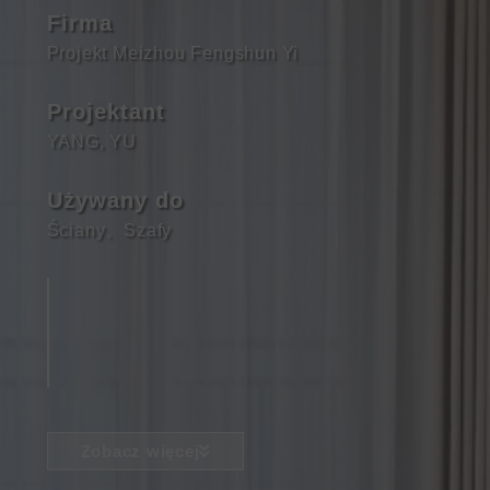
Firma
Projekt Meizhou Fengshun Yi
Projektant
YANG, YU
Używany do
Ściany
、
Szafy
Zobacz więcej