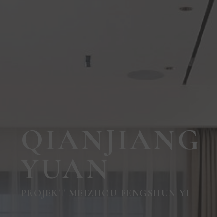
QIANJIANG
YUAN
PROJEKT MEIZHOU FENGSHUN YI