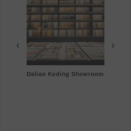
Dalian Keding Showroom
Eden S