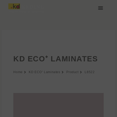
Przejdź
do
treści
O nas
Media i Pobieranie
Dołącz do nas
KD ECO⁺ LAMINATES
Home
KD ECO⁺ Laminates
Product
L8522