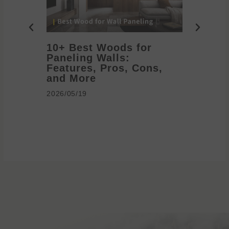
10+ Best Woods for
20+ T
Paneling Walls:
Decora
Features, Pros, Cons,
Ideas 
and More
2026/05/1
2026/05/19