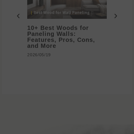
10+ Best Woods for
20+ T
Paneling Walls:
Decora
Features, Pros, Cons,
Ideas 
and More
2026/05/1
2026/05/19