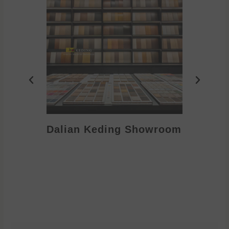
Dalian Keding Showroom
Eden S