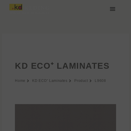
Przejdź
do
treści
O nas
Media i Pobieranie
Dołącz do nas
KD ECO⁺ LAMINATES
Home
KD ECO⁺ Laminates
Product
L9608