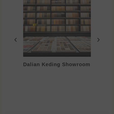
Dalian Keding Showroom
Eden S