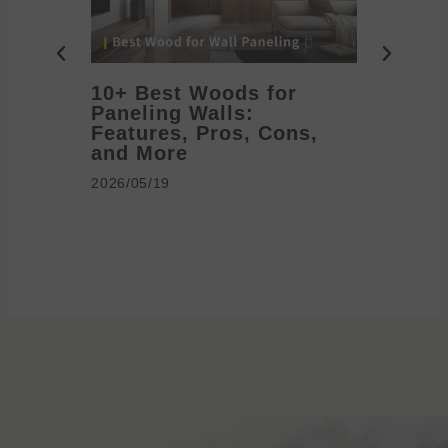
10+ Best Woods for
20+ T
Paneling Walls:
Decora
Features, Pros, Cons,
Ideas 
and More
2026/05/1
2026/05/19