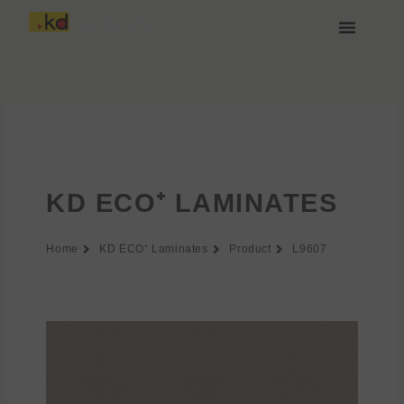
Przejdź
do
treści
O nas
Media i Pobieranie
Dołącz do nas
KD ECO⁺ LAMINATES
Home
KD ECO⁺ Laminates
Product
L9607