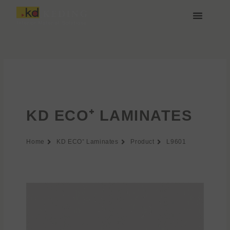
Przejdź
do
treści
O nas
Media i Pobieranie
Dołącz do nas
KD ECO⁺ LAMINATES
Home
KD ECO⁺ Laminates
Product
L9601