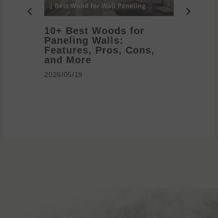
10+ Best Woods for
20+ T
Paneling Walls:
Decora
Features, Pros, Cons,
Ideas 
and More
2026/05/1
2026/05/19