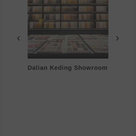
Dalian Keding Showroom
Eden S