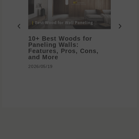
10+ Best Woods for
20+ T
Paneling Walls:
Decora
Features, Pros, Cons,
Ideas 
and More
2026/05/1
2026/05/19