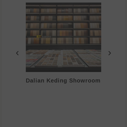
Dalian Keding Showroom
Eden S