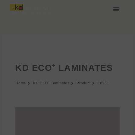
Przejdź
do
treści
O nas
Media i Pobieranie
Dołącz do nas
KD ECO⁺ LAMINATES
Home
KD ECO⁺ Laminates
Product
L8561