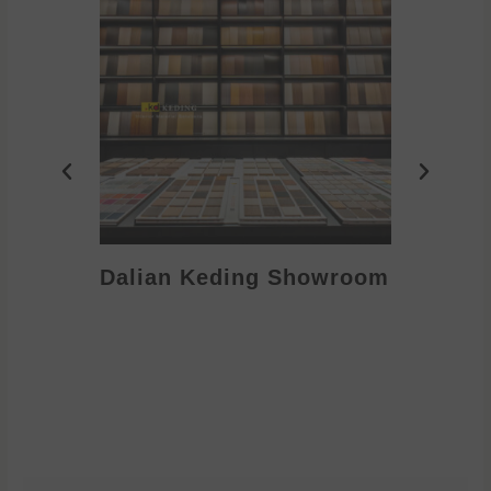
Dalian Keding Showroom
Eden S