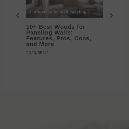
10+ Best Woods for
20+ T
Paneling Walls:
Decora
Features, Pros, Cons,
Ideas 
and More
2026/05/1
2026/05/19