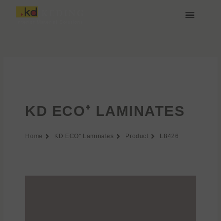
Przejdź
do
treści
O nas
Media i Pobieranie
Dołącz do nas
KD ECO⁺ LAMINATES
Home
KD ECO⁺ Laminates
Product
L8426