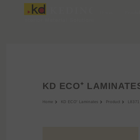
Przejdź
do
O nas
Produ
treści
KD ECO⁺ LAMINATE
Home
KD ECO⁺ Laminates
Product
L8371