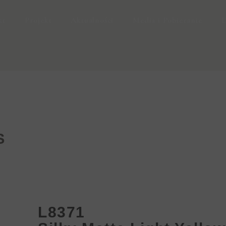
kt
Projekt
Aktualności
Media i Pobieranie
D
S
L8371