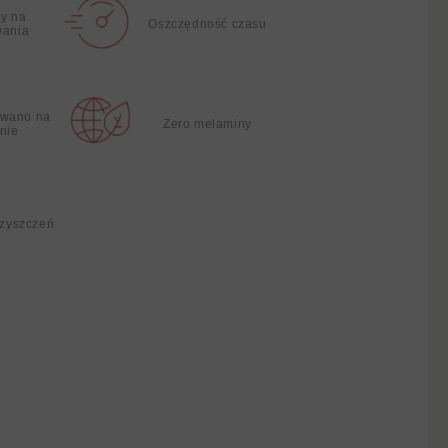
y na
Oszczędność czasu
wania
wano na
Zero melaminy
nie
czyszczeń