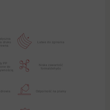
istyczna
ia druku
Łatwe do zginania
drewna
ły PP
Niska zawartość
zone do
formaldehydu
żywnością
zdrowia
Odporność na plamy