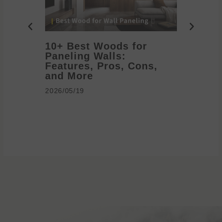
10+ Best Woods for
20+ T
Paneling Walls:
Decora
Features, Pros, Cons,
Ideas 
and More
2026/05/1
2026/05/19