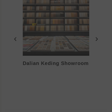
Dalian Keding Showroom
Eden S