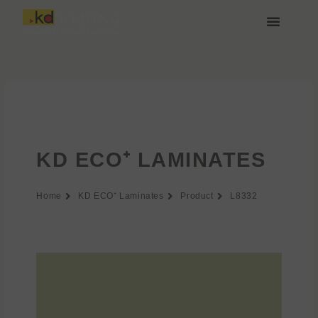
Przejdź
do
treści
O nas
Media i Pobieranie
Dołącz do nas
KD ECO⁺ LAMINATES
Home
KD ECO⁺ Laminates
Product
L8332