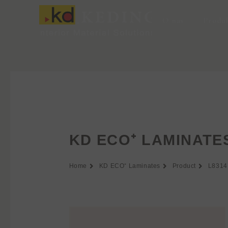
Przejdź
do
O nas
Produ
treści
KD ECO⁺ LAMINATE
Home
KD ECO⁺ Laminates
Product
L8314