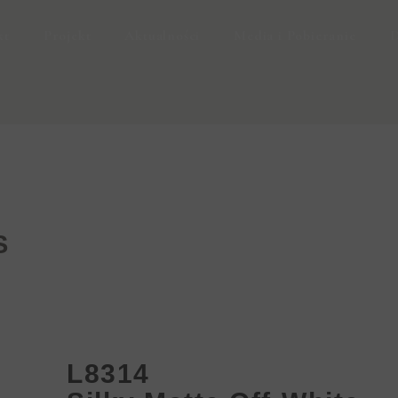
kt
Projekt
Aktualności
Media i Pobieranie
D
S
L8314