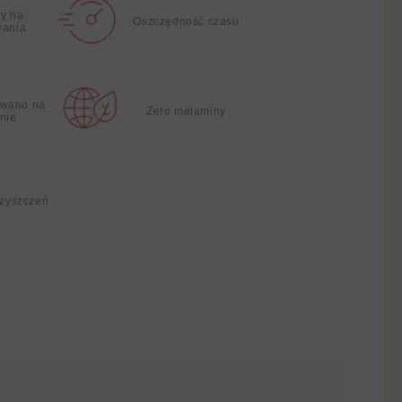
y na
Oszczędność czasu
wania
wano na
Zero melaminy
nie
czyszczeń