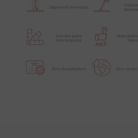
Odporn
Odporność termiczna
zaryso
Szeroka gama
Wyproduko
kolorystyczna
Tajwa
Zero plastyfikatora
Zero zanie