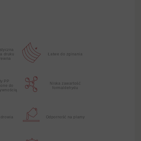
istyczna
ia druku
Łatwe do zginania
drewna
ły PP
Niska zawartość
zone do
formaldehydu
żywnością
zdrowia
Odporność na plamy