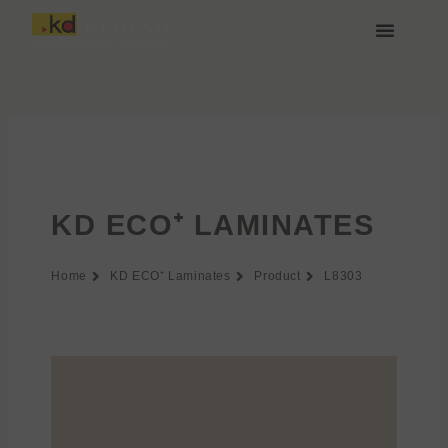
Przejdź
do
treści
O nas
Media i Pobieranie
Dołącz do nas
KD ECO⁺ LAMINATES
Home
KD ECO⁺ Laminates
Product
L8303