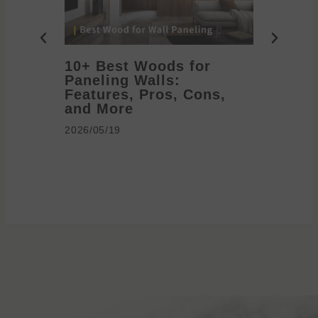
10+ Best Woods for
20+ T
Paneling Walls:
Decora
Features, Pros, Cons,
Ideas 
and More
2026/05/1
2026/05/19