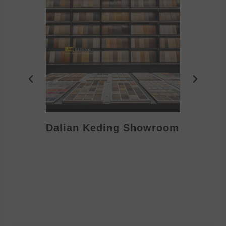
Dalian Keding Showroom
Eden S