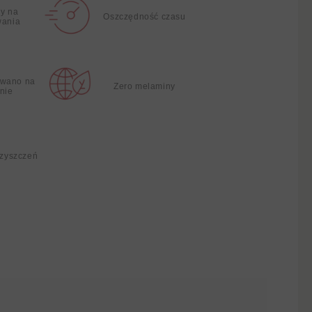
y na
Oszczędność czasu
wania
wano na
Zero melaminy
nie
czyszczeń