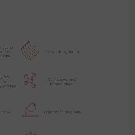
istyczna
ia druku
Łatwe do zginania
drewna
ły PP
Niska zawartość
zone do
formaldehydu
żywnością
zdrowia
Odporność na plamy