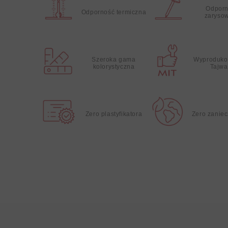
Odporn
Odporność termiczna
zaryso
Szeroka gama
Wyproduko
kolorystyczna
Tajwa
Zero plastyfikatora
Zero zanie