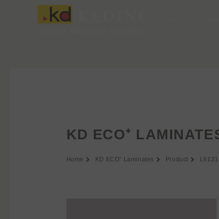
Przejdź
do
O nas
Produ
treści
KD ECO⁺ LAMINATE
Home
KD ECO⁺ Laminates
Product
L8121