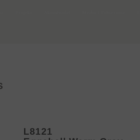
kt
Projekt
Aktualności
Media i Pobieranie
D
S
L8121