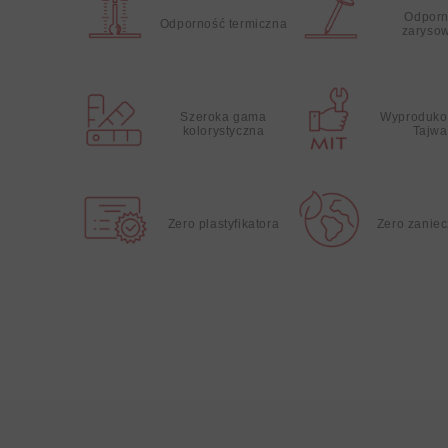
Odporn
Odporność termiczna
zaryso
Szeroka gama
Wyproduko
kolorystyczna
Tajwa
Zero plastyfikatora
Zero zanie