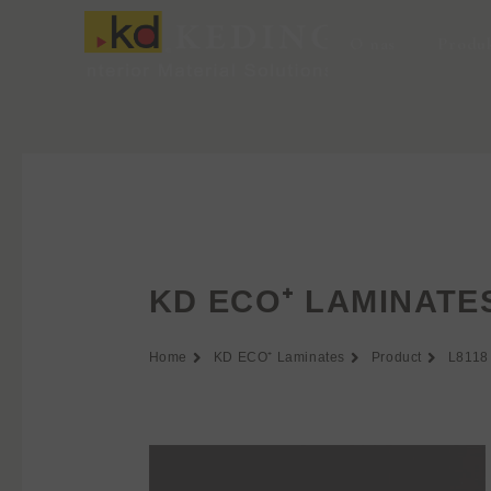
Przejdź
do
O nas
Produ
treści
KD ECO⁺ LAMINATE
Home
KD ECO⁺ Laminates
Product
L8118