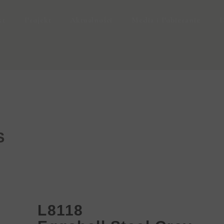
kt
Projekt
Aktualności
Media i Pobieranie
D
S
L8118