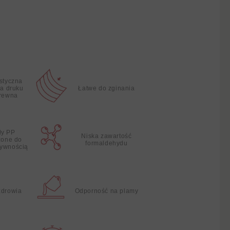
istyczna
ia druku
Łatwe do zginania
drewna
ły PP
Niska zawartość
zone do
formaldehydu
żywnością
zdrowia
Odporność na plamy