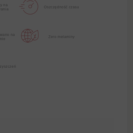
y na
Oszczędność czasu
wania
wano na
Zero melaminy
nie
czyszczeń