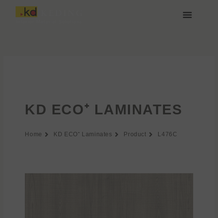
Przejdź
do
treści
O nas
Media i Pobieranie
Dołącz do nas
KD ECO⁺ LAMINATES
Home
KD ECO⁺ Laminates
Product
L476C