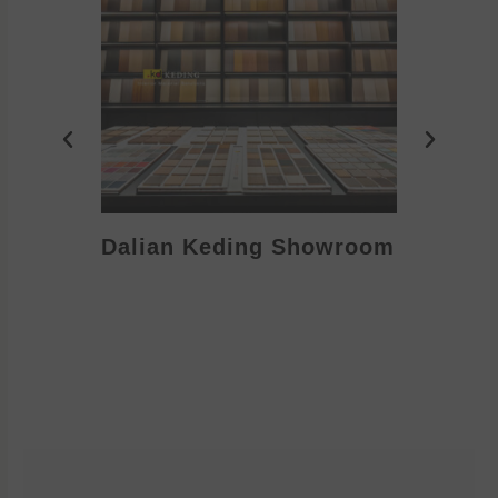
Dalian Keding Showroom
Eden S