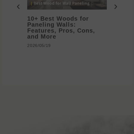
10+ Best Woods for
20+ T
Paneling Walls:
Decora
Features, Pros, Cons,
Ideas 
and More
2026/05/1
2026/05/19