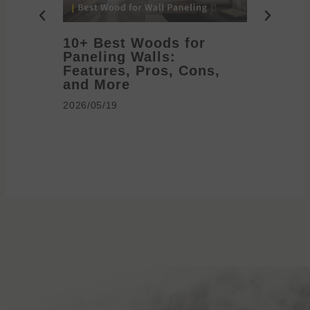
10+ Best Woods for
20+ T
Paneling Walls:
Decora
Features, Pros, Cons,
Ideas 
and More
2026/05/1
2026/05/19