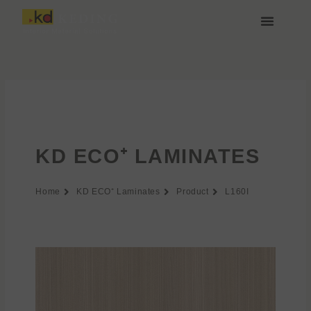
Przejdź
do
treści
O nas
Media i Pobieranie
Dołącz do nas
KD ECO⁺ LAMINATES
Home
KD ECO⁺ Laminates
Product
L160I