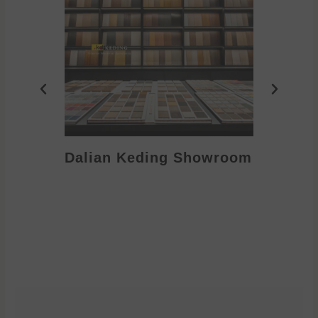
Dalian Keding Showroom
Eden S