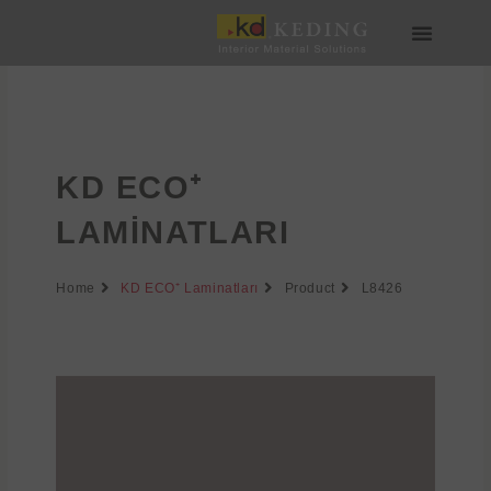
İçeriğe
atla
Medya & İndir
Bize Katılın
KD ECO⁺
LAMINATLARI
Home
KD ECO⁺ Laminatları
Product
L8426