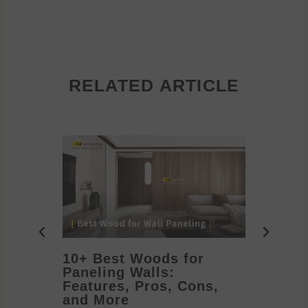
RELATED ARTICLE
10+ Best Woods for
20+ T
Paneling Walls:
Decora
Features, Pros, Cons,
Ideas 
and More
2026/05/1