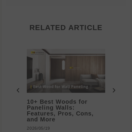
RELATED ARTICLE
10+ Best Woods for
20+ T
Paneling Walls:
Decora
Features, Pros, Cons,
Ideas 
and More
2026/05/1
2026/05/19