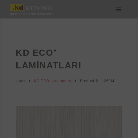
İçeriğe
atla
Medya & İndir
Bize Katılın
KD ECO⁺
LAMINATLARI
Home
KD ECO⁺ Laminatları
Product
L269M