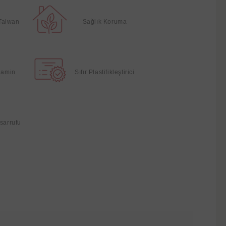
Taiwan
Sağlık Koruma
elamin
Sıfır Plastifikleştirici
sarrufu