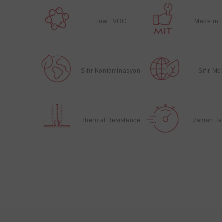
Low TVOC
Made in 
Sıfır Kontaminasyon
Sıfır M
Thermal Resistance
Zaman Ta