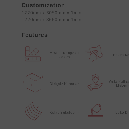
Customization
1220mm x 3050mm x 1mm
1220mm x 3660mm x 1mm
Features
A Wide Range of
Bakım Ko
Colors
Gıda Kalit
Dikişsiz Kenarlar
Malzem
Kolay Bükülebilir
Leke Di