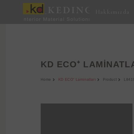
İçeriğe
atla
Hakkımızda
KD ECO⁺ LAMINATL
Home
KD ECO⁺ Laminatları
Product
L841