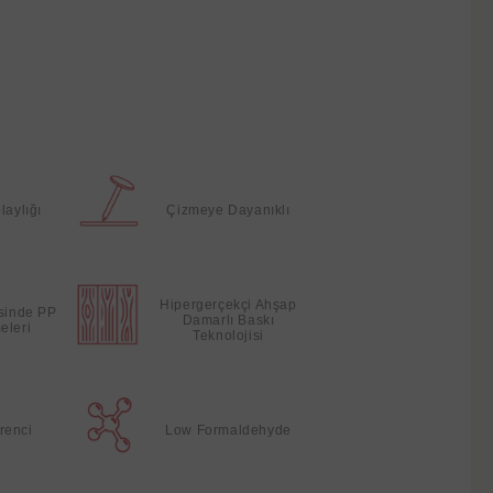
laylığı
Çizmeye Dayanıklı
Hipergerçekçi Ahşap
esinde PP
Damarlı Baskı
eleri
Teknolojisi
renci
Low Formaldehyde