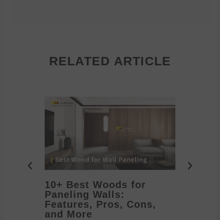
RELATED ARTICLE
10+ Best Woods for
20+ T
Paneling Walls:
Decora
Features, Pros, Cons,
Ideas 
and More
2026/05/1