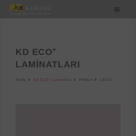
İçeriğe
atla
Medya & İndir
Bize Katılın
KD ECO⁺
LAMINATLARI
Home
KD ECO⁺ Laminatları
Product
L8414